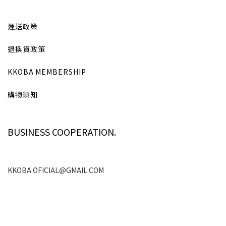
運送政策
退換貨政策
KKOBA MEMBERSHIP
購物須知
BUSINESS COOPERATION.
KKOBA.OFICIAL@GMAIL.COM