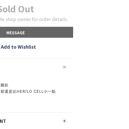
Sold Out
he shop owner for order details.
MESSAGE
Add to Wishlist
方圓款
卻還是比HER/LO CELL小一點
ENT