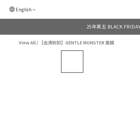
English
25年黑五 BLACK FRIDA
View All
/
【出清折扣】GENTLE MONSTER 墨鏡