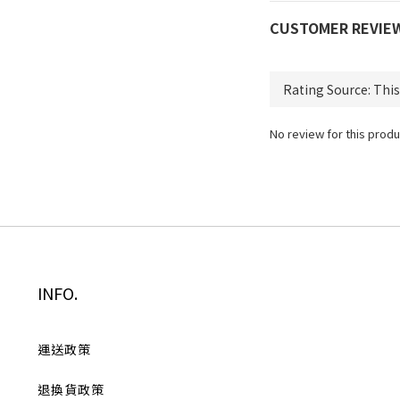
CUSTOMER REVIE
No review for this produ
INFO.
運送政策
退換貨政策