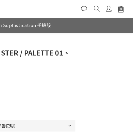
n Sophistication 手機殼
STER / PALETTE 01、