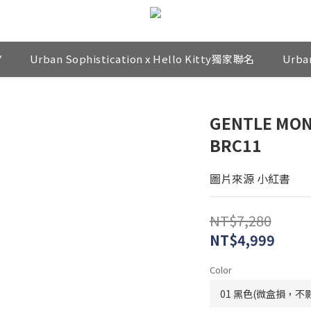
Y
Urban Sophistication x Hello Kitty獨家聯名
Urba
GENTLE MON
BRC11
圖片來源 小紅書
NT$7,280
NT$4,999
Color