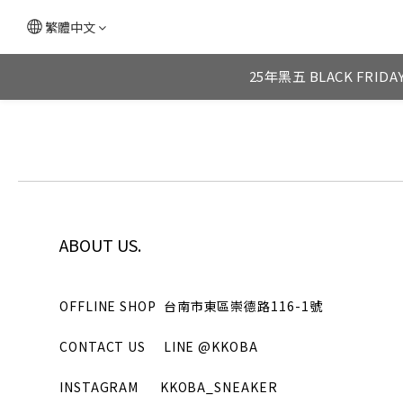
繁體中文
25年黑五 BLACK FRIDA
ABOUT US.
OFFLINE SHOP
台南市東區崇德路116-1號
CONTACT US
LINE
@KKOBA
INSTAGRAM
KKOBA_SNEAKER