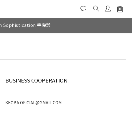
n Sophistication 手機殼
BUSINESS COOPERATION.
KKOBA.OFICIAL@GMAIL.COM